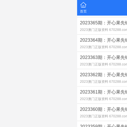
首页
2023365期：开心果先
2023澳门正版资料 670288.co
2023364期：开心果先
2023澳门正版资料 670288.co
2023363期：开心果先
2023澳门正版资料 670288.co
2023362期：开心果先
2023澳门正版资料 670288.co
2023361期：开心果先
2023澳门正版资料 670288.co
2023360期：开心果先
2023澳门正版资料 670288.co
2023359期：开心果先