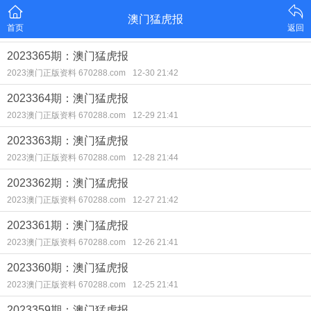
澳门猛虎报
首页
返回
2023365期：澳门猛虎报
2023澳门正版资料 670288.com
12-30 21:42
2023364期：澳门猛虎报
2023澳门正版资料 670288.com
12-29 21:41
2023363期：澳门猛虎报
2023澳门正版资料 670288.com
12-28 21:44
2023362期：澳门猛虎报
2023澳门正版资料 670288.com
12-27 21:42
2023361期：澳门猛虎报
2023澳门正版资料 670288.com
12-26 21:41
2023360期：澳门猛虎报
2023澳门正版资料 670288.com
12-25 21:41
2023359期：澳门猛虎报