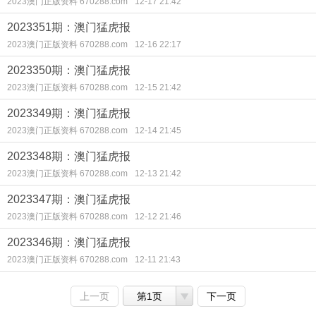
2023澳门正版资料 670288.com
12-17 21:42
2023351期：澳门猛虎报
2023澳门正版资料 670288.com
12-16 22:17
2023350期：澳门猛虎报
2023澳门正版资料 670288.com
12-15 21:42
2023349期：澳门猛虎报
2023澳门正版资料 670288.com
12-14 21:45
2023348期：澳门猛虎报
2023澳门正版资料 670288.com
12-13 21:42
2023347期：澳门猛虎报
2023澳门正版资料 670288.com
12-12 21:46
2023346期：澳门猛虎报
2023澳门正版资料 670288.com
12-11 21:43
上一页
第1页
下一页