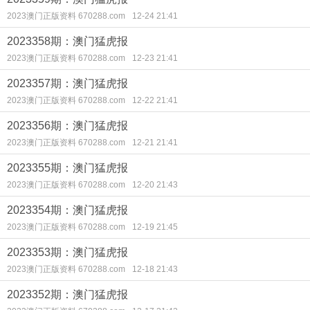
2023澳门正版资料 670288.com
12-24 21:41
2023358期：澳门猛虎报
2023澳门正版资料 670288.com
12-23 21:41
2023357期：澳门猛虎报
2023澳门正版资料 670288.com
12-22 21:41
2023356期：澳门猛虎报
2023澳门正版资料 670288.com
12-21 21:41
2023355期：澳门猛虎报
2023澳门正版资料 670288.com
12-20 21:43
2023354期：澳门猛虎报
2023澳门正版资料 670288.com
12-19 21:45
2023353期：澳门猛虎报
2023澳门正版资料 670288.com
12-18 21:43
2023352期：澳门猛虎报